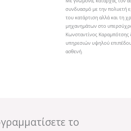
Με γνώμονα, καταρχάς τον ασθ
συνδυασμό με την πολυετή εμ
του κατάρτιση αλλά και τη 
μηχανημάτων στο υπερσύχρον
Κωνσταντίνος Καραμπότσης δ
υπηρεσιών υψηλού επιπέδου 
ασθενή.
ογραμματίσετε το