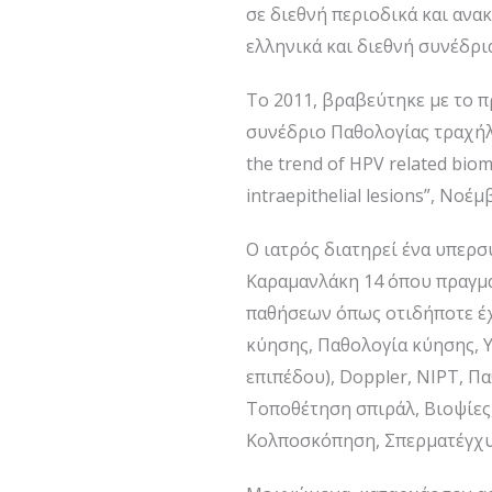
σε διεθνή περιοδικά και ανα
ελληνικά και διεθνή συνέδρια
Το 2011, βραβεύτηκε με το 
συνέδριο Παθολογίας τραχήλ
the trend of HPV related biom
intraepithelial lesions”, Νοέ
Ο ιατρός διατηρεί ένα υπερσ
Καραμανλάκη 14 όπου πραγμα
παθήσεων όπως οτιδήποτε έχ
κύησης, Παθολογία κύησης, Υ
επιπέδου), Doppler, NIPT, Π
Τοποθέτηση σπιράλ, Βιοψίες
Κολποσκόπηση, Σπερματέγχυ